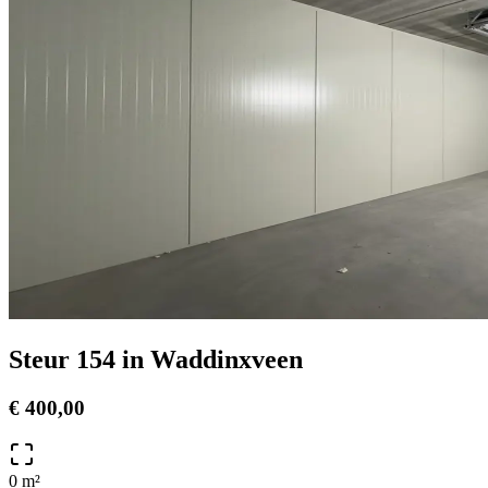
Steur 154
in
Waddinxveen
€ 400,00
0
m²