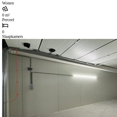
Wonen
0
m²
Perceel
0
Slaapkamers