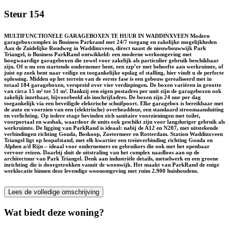
Steur 154
MULTIFUNCTIONELE GARAGEBOXEN TE HUUR IN WADDINXVEEN Modern
garageboxcomplex in Business Parkrand met 24/7 toegang en zakelijke mogelijkheden
Aan de Zuidelijke Rondweg in Waddinxveen, direct naast de nieuwbouwwijk Park
Triangel, is Business ParkRand ontwikkeld: een moderne werkomgeving met
hoogwaardige garageboxen die zowel voor zakelijk als particulier gebruik beschikbaar
zijn. Of u nu een startende ondernemer bent, een zzp’er met behoefte aan werkruimte, of
juist op zoek bent naar veilige en toegankelijke opslag of stalling, hier vindt u de perfecte
oplossing. Midden op het terrein van de eerste fase is een gebouw gerealiseerd met in
totaal 184 garageboxen, verspreid over vier verdiepingen. De boxen variëren in grootte
van circa 15 m² tot 51 m². Dankzij een eigen postadres per unit zijn de garageboxen ook
zakelijk inzetbaar, bijvoorbeeld als inschrijfadres. De boxen zijn 24 uur per dag
toegankelijk via een beveiligde elektrische schuifpoort. Elke garagebox is bereikbaar met
de auto en voorzien van een (elektrische) overheaddeur, een standaard stroomaansluiting
en verlichting. Op iedere etage bevinden zich sanitaire voorzieningen met toilet,
voorportaal en wasbak, waardoor de units ook geschikt zijn voor langduriger gebruik als
werkruimte. De ligging van ParkRand is ideaal: nabij de A12 en N207, met uitstekende
verbindingen richting Gouda, Boskoop, Zoetermeer en Rotterdam. Station Waddinxveen
Triangel ligt op loopafstand, met elk kwartier een treinverbinding richting Gouda en
Alphen a/d Rijn – ideaal voor ondernemers en gebruikers die ook met het openbaar
vervoer reizen. Daarbij sluit de uitstraling van het complex naadloos aan op de
architectuur van Park Triangel. Denk aan industriële details, metselwerk en een groene
inrichting die is doorgetrokken vanuit de woonwijk. Het maakt van ParkRand de enige
werklocatie binnen deze levendige woonomgeving met ruim 2.900 huishoudens.
Lees de volledige omschrijving
Wat biedt deze woning?