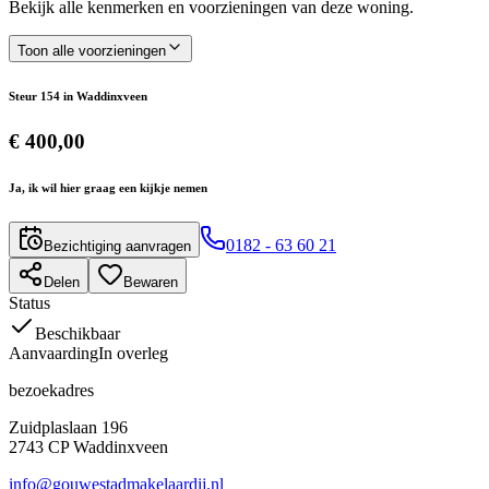
Bekijk alle kenmerken en voorzieningen van deze woning.
Toon alle voorzieningen
Steur 154
in
Waddinxveen
€ 400,00
Ja, ik wil hier graag een kijkje nemen
0182 - 63 60 21
Bezichtiging aanvragen
Delen
Bewaren
Status
Beschikbaar
Aanvaarding
In overleg
bezoekadres
Zuidplaslaan 196
2743 CP Waddinxveen
info@gouwestadmakelaardij.nl