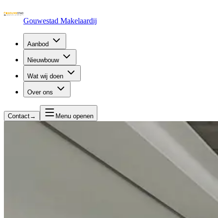
Gouwestad Makelaardij
Aanbod
Nieuwbouw
Wat wij doen
Over ons
Contact
→
Menu openen